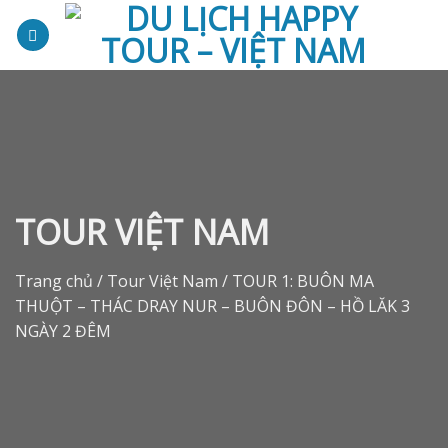
Skip
to
content
TOUR VIỆT NAM
Trang chủ
/
Tour Việt Nam
/
TOUR 1: BUÔN MA
THUỘT – THÁC DRAY NUR – BUÔN ĐÔN – HỒ LĂK 3
NGÀY 2 ĐÊM