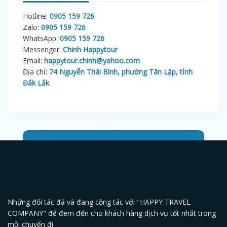
Hotline:
0905 159 726
Zalo:
0905 159 726
WhatsApp:
0905 159 726
Messenger:
Chinh Happytour
Email:
happytour.chinh@yahoo.com
Địa chỉ:
74 Nguyễn Thái Bình, phường Tân Lập, tỉnh
Đắk Lắk
Những đối tác đã và đang cộng tác với "HAPPY TRAVEL
COMPANY" để đem đến cho khách hàng dịch vụ tốt nhất trong
mỗi chuyến đi