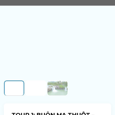
TOUR 1: BUÔN MA THUỘT –